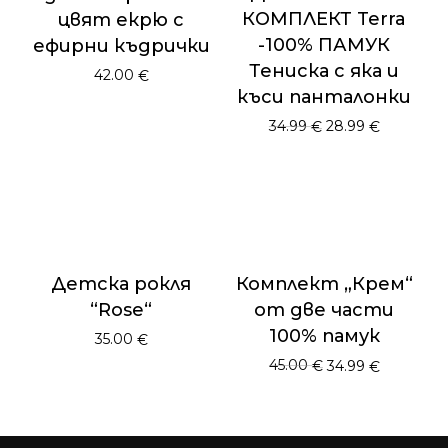
КОМПЛЕКТ Terra
цвят екрю с
-100% ПАМУК
ефирни къдрички
Тениска с яка и
42.00
€
къси панталонки
Original
Текуща
34.99
28.99
€
€
price
цена
was:
е:
34.99 €.
28.99 €.
Детска рокля
Комплект „Крем“
“Rose“
от две части
100% памук
35.00
€
Original
Текуща
45.00
34.99
€
€
price
цена
was:
е:
45.00 €.
34.99 €.