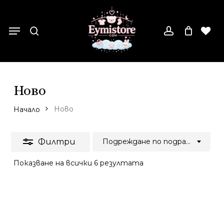
Skip
Close
to
search
account
Close
Количка
Menu
Filters
Cart
Wish
main
content
Ново
Ново
Начало
Подреждане по подразбиране
Показване на всички 6 резултата