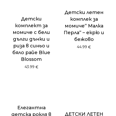
Детски летен
Детски
комплек за
комплект за
момиче“ Малка
момиче с бели
Перла“ – екрю и
дълги дънки и
бежово
риза в синьо и
44.99
€
бяло райе Blue
Blossom
43.99
€
Елегантна
ДЕТСКИ ЛЕТЕН
детска рокля в